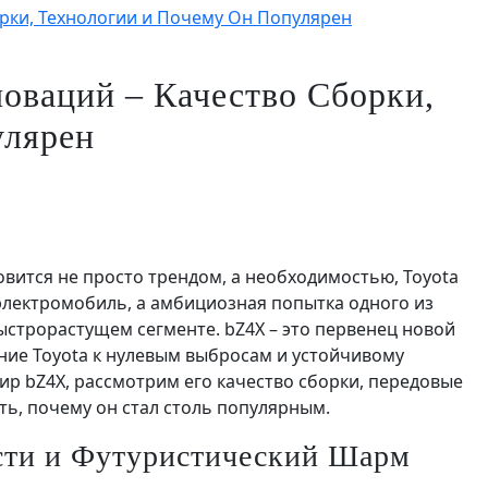
орки, Технологии и Почему Он Популярен
оваций – Качество Сборки,
улярен
овится не просто трендом, а необходимостью, Toyota
 электромобиль, а амбициозная попытка одного из
строрастущем сегменте. bZ4X – это первенец новой
ение Toyota к нулевым выбросам и устойчивому
ир bZ4X, рассмотрим его качество сборки, передовые
ть, почему он стал столь популярным.
сти и Футуристический Шарм