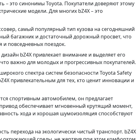
ь – это синонимы Toyota. Покупатели доверяют этому
ктрические модели. Для многих bZ4X – это
оссовер, самый популярный тип кузова на сегодняшний
ьный багажник и достаточный дорожный просвет, что
я и повседневных поездок.
дизайн bZ4X привлекает внимание и выделяет его
, что важно для молодых и прогрессивных покупателей.
ирокого спектра систем безопасности Toyota Safety
Z4X привлекательным для тех, кто ценит инновации и
яется спортивным автомобилем, он предлагает
 привод обеспечивает мгновенный крутящий момент,
лавность хода и хорошая шумоизоляция способствуют
ть перехода на экологически чистый транспорт. bZ4X
ту окружающей среды, не жертвуя при этом комфортом