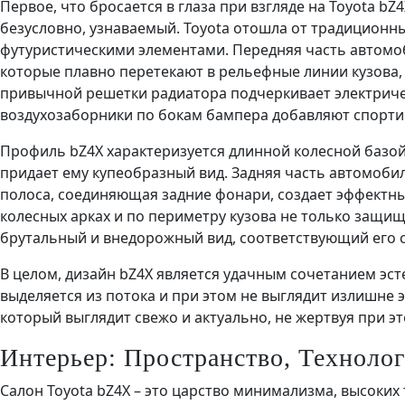
Первое, что бросается в глаза при взгляде на Toyota bZ4
безусловно, узнаваемый. Toyota отошла от традиционн
футуристическими элементами. Передняя часть автомо
которые плавно перетекают в рельефные линии кузова,
привычной решетки радиатора подчеркивает электриче
воздухозаборники по бокам бампера добавляют спорти
Профиль bZ4X характеризуется длинной колесной базой
придает ему купеобразный вид. Задняя часть автомоби
полоса, соединяющая задние фонари, создает эффектны
колесных арках и по периметру кузова не только защи
брутальный и внедорожный вид, соответствующий его с
В целом, дизайн bZ4X является удачным сочетанием эс
выделяется из потока и при этом не выглядит излишне э
который выглядит свежо и актуально, не жертвуя при э
Интерьер: Пространство, Техноло
Салон Toyota bZ4X – это царство минимализма, высоких