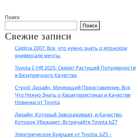
Поиск
Поиск
Свежие записи
Caldina 2007: Все, что нужно знать о японском
универсале мечты.
Toyota C-HR 2025: Секрет Растущей Популярности
и Безупречного Качества
C+pod: Дизайн, Меняющий Представление. Все,
Что Нужно Знать о Характеристиках и Качестве
Новинки от Toyota
Дизайн, Который Завораживает, и Качество,
Которое Убеждает: Встречайте Toyota bZ7
Электрическое Будущее от Toyota: bZ5 –