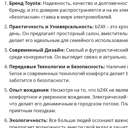
Бренд Toyota:
Надежность, качество и долговечност
бренду, и это доверие распространяется и на их эле
«безопасная» ставка в мире электромобилей.
Практичность и Универсальность:
bZ4X – это кр
день. Он предлагает просторный салон, вместител
делает его идеальным для семейного использовани
Современный Дизайн:
Смелый и футуристический 
среди конкурентов. Он выглядит свежо и актуально
Передовые Технологии и Безопасность:
Наличие ш
Sense и современных технологий комфорта делает b
заботится о безопасности.
Опыт вождения:
Несмотря на то, что bZ4X не явл
комфортное и уверенное вождение. Электрический
что делает его динамичным в городском потоке. П
приятным поездкам.
Экологичность:
Все больше людей осознают важнос
предлагает возможность внести свой вклад в защи