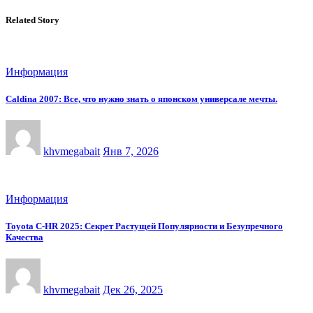
Related Story
Информация
Caldina 2007: Все, что нужно знать о японском универсале мечты.
khvmegabait
Янв 7, 2026
Информация
Toyota C-HR 2025: Секрет Растущей Популярности и Безупречного
Качества
khvmegabait
Дек 26, 2025