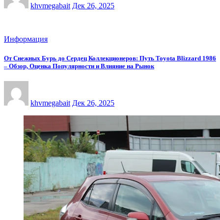
khvmegabait
Дек 26, 2025
Информация
От Снежных Бурь до Сердец Коллекционеров: Путь Toyota Blizzard 1986
– Обзор, Оценка Популярности и Влияние на Рынок
khvmegabait
Дек 26, 2025