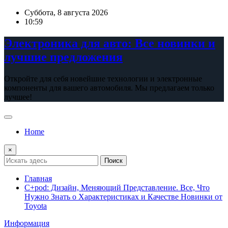
Перейти
Суббота, 8 августа 2026
к
10:59
содержимому
Электроника для авто: Все новинки и
лучшие предложения
Откройте для себя новейшие технологии и электронные
компоненты для вашего автомобиля. Мы предлагаем только
лучшее!
Home
×
Поиск
Главная
C+pod: Дизайн, Меняющий Представление. Все, Что
Нужно Знать о Характеристиках и Качестве Новинки от
Toyota
Информация