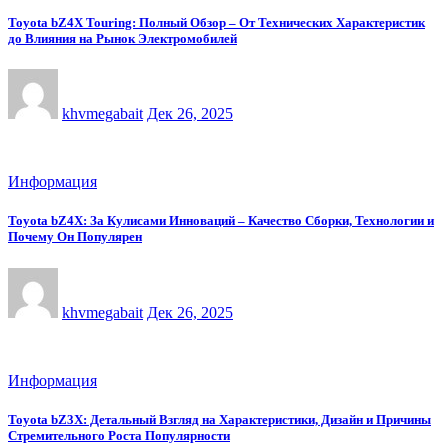
Toyota bZ4X Touring: Полный Обзор – От Технических Характеристик
до Влияния на Рынок Электромобилей
khvmegabait
Дек 26, 2025
Информация
Toyota bZ4X: За Кулисами Инноваций – Качество Сборки, Технологии и
Почему Он Популярен
khvmegabait
Дек 26, 2025
Информация
Toyota bZ3X: Детальный Взгляд на Характеристики, Дизайн и Причины
Стремительного Роста Популярности