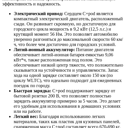
эффективность и надежность.
Электрический привод:
Сердцем C+pod является
компактный электрический двигатель, расположенный
сзади. Он развивает скромную, но достаточную для
городского цикла мощность в 9,2 кВт (12,5 л.с.) и
крутящий момент 56 Нм. Это позволяет автомобилю
уверенно разгоняться до максимальной скорости 60 км/
ч, что более чем достаточно для городских условий.
Литий-ионный аккумулятор:
Питание двигателя
обеспечивает литий-ионная батарея емкостью 9,06
кВт*ч, также расположенная под полом. Это
обеспечивает низкий центр тяжести, что положительно
сказывается на устойчивости и управляемости. Запас
хода на одной зарядке составляет около 150 км (по
циклу WLTC), что идеально подходит для ежедневных
поездок по городу.
Быстрая зарядка:
C+pod поддерживает зарядку от
бытовой розетки 200 В, что позволяет полностью
зарядить аккумулятор примерно за 5 часов. Это делает
его удобным для использования в домашних условиях
или на работе.
Легкий вес:
Благодаря использованию легких
материалов, таких как пластик для кузовных панелей,
снаряженная масса C+pod составляет всего 670-690 кг.