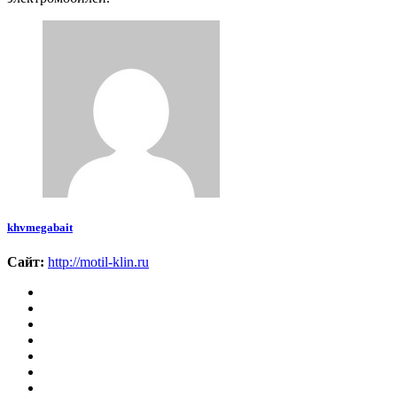
khvmegabait
Сайт:
http://motil-klin.ru